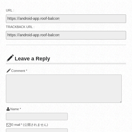
URL :
TRACKBACK URL :
Leave a Reply
Comment
*
Name
*
E-mail
*
(公開されません)